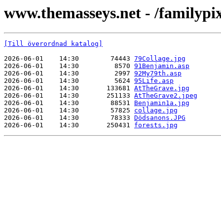
www.themasseys.net - /familypi
[Till överordnad katalog]
2026-06-01    14:30        74443 
79Collage.jpg
2026-06-01    14:30         8570 
91Benjamin.asp
2026-06-01    14:30         2997 
92My79th.asp
2026-06-01    14:30         5624 
95Life.asp
2026-06-01    14:30       133681 
AtTheGrave.jpg
2026-06-01    14:30       251133 
AtTheGrave2.jpeg
2026-06-01    14:30        88531 
Benjamin1a.jpg
2026-06-01    14:30        57825 
collage.jpg
2026-06-01    14:30        78333 
Dödsanons.JPG
2026-06-01    14:30       250431 
forests.jpg